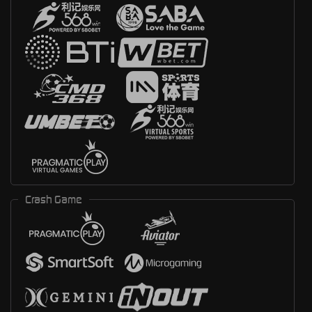
Crash Game