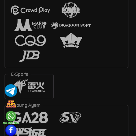
E-Sports
Sabung Ayam