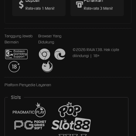
Deposit
Penarikan
Rata-rata 1 Menit
Rata-rata 3 Menit
Tanggung Jawab
Browser Yang
Bermain
Didukung
©2026 RAJA138. Hak cipta
dilindungi | 18+
Platform Penyedia Layanan
Slots