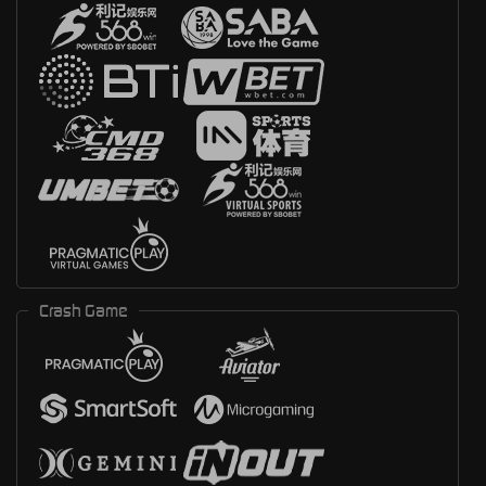
Crash Game