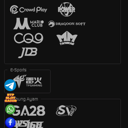
E-Sports
Sabung Ayam