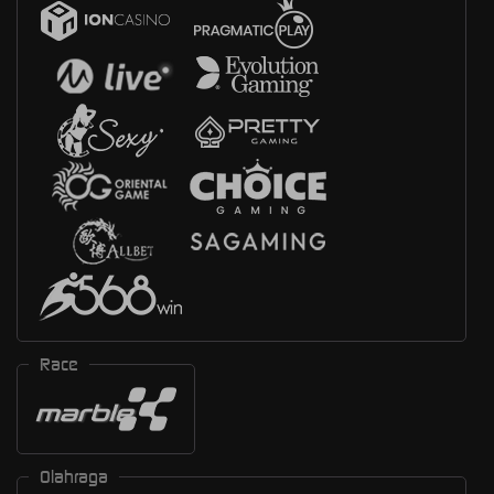
Race
Olahraga