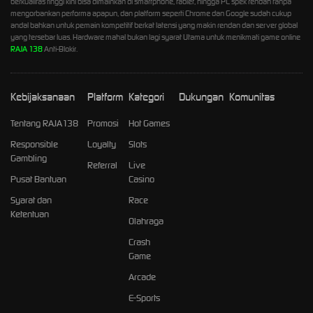
berkualitas tinggi kini bisa dimainkan di smartphone, tablet, hingga PC spek rendah tanpa
mengorbankan performa apapun, dan platform seperti Chrome dan Google sudah cukup
andal bahkan untuk pemain kompetitif berkat latensi yang makin rendan dan server global
yang tersebar luas. Hardware mahal bukan lagi syarat Utama untuk menikmati game online
RAJA 138
Anti-Blokir.
Kebijaksanaan
Platform
Kategori
Dukungan
Komunitas
Tentang RAJA138
Promosi
Hot Games
Responsible
Loyalty
Slots
Gambling
Referral
Live
Pusat Bantuan
Casino
Syarat dan
Race
Ketentuan
Olahraga
Crash
Game
Arcade
E-Sports