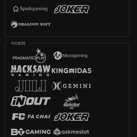
Arcade