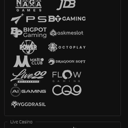
Live Casino