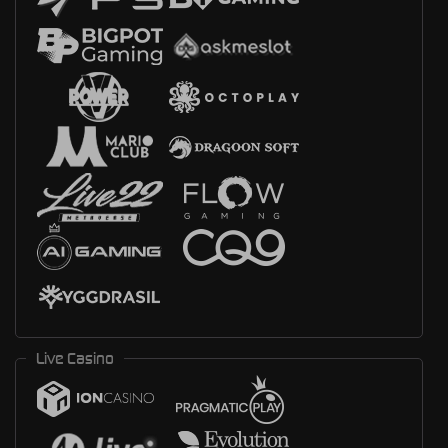
Live Casino