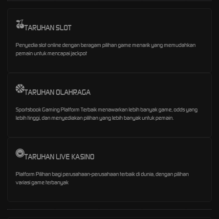
TARUHAN SLOT
Penyedia slot online dengan beragam pilihan game menarik yang memudahkan
pemain untuk mencapai jackpot
TARUHAN OLAHRAGA
Sportsbook Gaming Platform Terbaik menawarkan lebih banyak game, odds yang
lebih tinggi, dan menyediakan pilihan yang lebih banyak untuk pemain.
TARUHAN LIVE KASINO
Platform Pilihan bagi perusahaan-perusahaan terbaik di dunia, dengan pilihan
variasi game terbanyak