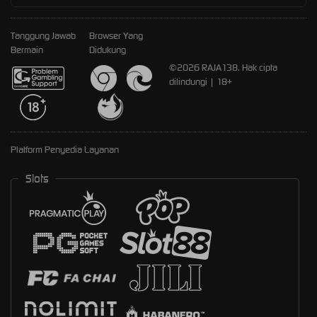
Tanggung Jawab
Browser Yang
Bermain
Didukung
©2026 RAJA138. Hak cipta
dilindungi | 18+
Platform Penyedia Layanan
Slots