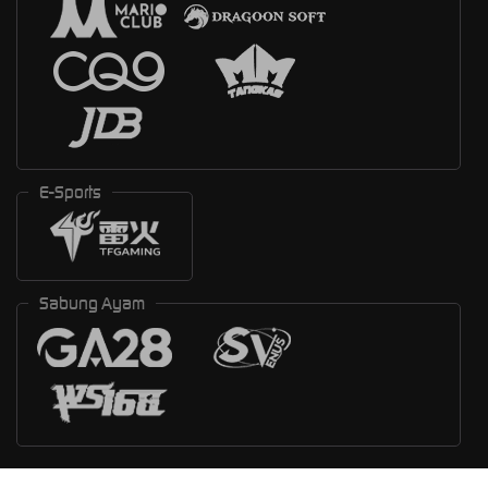
E-Sports
Sabung Ayam