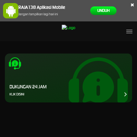
×
RAJA138 Aplikasi Mobile
UNDUH
Jangan tampilkan lagi hari ini
DUKUNGAN 24 JAM
KLIK DISINI