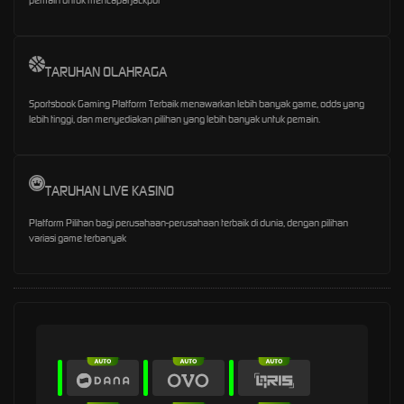
TARUHAN OLAHRAGA
Sportsbook Gaming Platform Terbaik menawarkan lebih banyak game, odds yang
lebih tinggi, dan menyediakan pilihan yang lebih banyak untuk pemain.
TARUHAN LIVE KASINO
Platform Pilihan bagi perusahaan-perusahaan terbaik di dunia, dengan pilihan
variasi game terbanyak