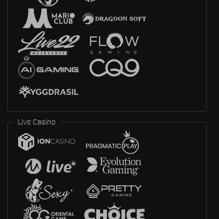
Live Casino