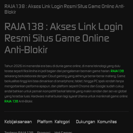
RAJA138 : Akses Link Login Resmi Situs Game Online Anti-
Blokir
RAJA138 : Akses Link Login
Resmi Situs Game Online
Anti-Blokir
Tahun 2026 ini menandai era baru di dunia game online, di mana teknologi yang dulu
terasa seperti fiksi ilmiha ini jadi bagian dari pengalaman bermain game harian.
RAJA138
sekarang berkolaborasi dengan Cloud gaming yang akhirnya benar-benar matang. Game
berkualitas tinggi kini bisa dimainkan di smartphone, tablet, hingga PC spek rendah tanpa
mengorbankan performa apapun, dan platform seperti Chrome dan Google sudah cukup
andal bahkan untuk pemain kompetitif berkat latensi yang makin rendan dan server global
yang tersebar luas. Hardware mahal bukan lagi syarat Utama untuk menikmati game online
RAJA 138
Anti-Blokir.
Kebijaksanaan
Platform
Kategori
Dukungan
Komunitas
Tentang RAJA138
Promosi
Hot Games