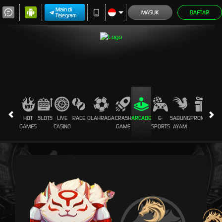
Main di
MASUK
DAFTAR
Telegram
HOT
SLOTS
LIVE
RACE
OLAHRAGA
CRASH
ARCADE
E-
SABUNG
PROMOSI
GAMES
CASINO
GAME
SPORTS
AYAM