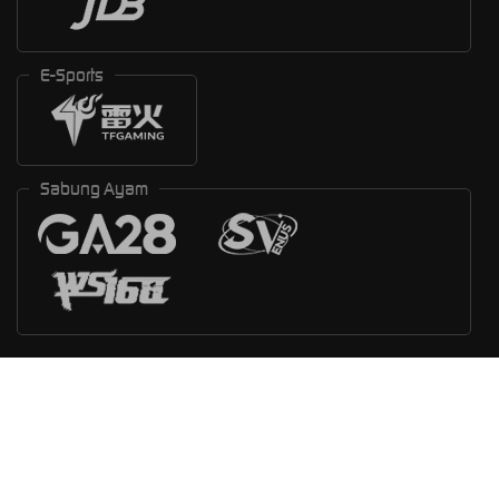
E-Sports
Sabung Ayam