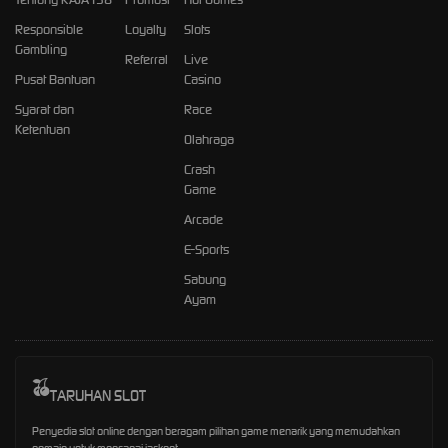
Responsible
Loyalty
Slots
Gambling
Referral
Live
Pusat Bantuan
Casino
Syarat dan
Race
Ketentuan
Olahraga
Crash
Game
Arcade
E-Sports
Sabung
Ayam
TARUHAN SLOT
Penyedia slot online dengan beragam pilihan game menarik yang memudahkan
pemain untuk mencapai jackpot