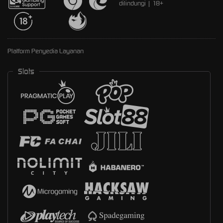
dilindungi | 18+
Platform Penyedia Layanan
Slots