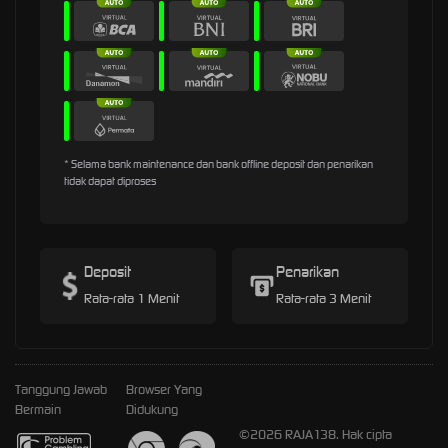
* Selama bank maintenance dan bank offline deposit dan penarikan
tidak dapat diproses
Deposit
Penarikan
Rata-rata 1 Menit
Rata-rata 3 Menit
Tanggung Jawab
Browser Yang
Bermain
Didukung
©2026 RAJA138. Hak cipta