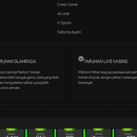
Crash Game
Arcade
E-Sports
Sabung Ayam
RUHAN OLAHRAGA
TARUHAN LIVE KASINO
ook Gaming Platform Terbaik
Platform Pilihan bagi perusahaan-perusa
kan lebih banyak game, odds yang lebih
terbaik di dunia, dengan pilihan variasi g
 dan menyediakan pilihan yang lebih
terbanyak
untuk pemain.