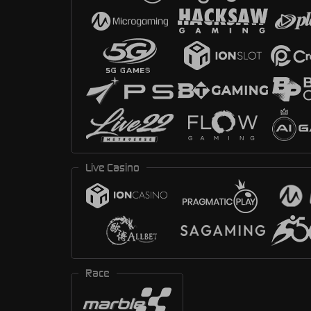
Live Casino
Race