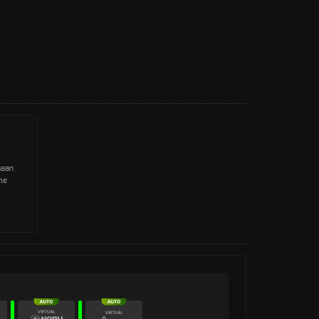
haan
ame