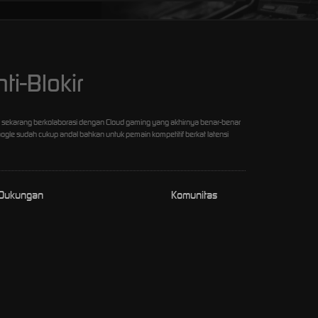
i-Blokir
sekarang berkolaborasi dengan Cloud gaming yang akhirnya benar-benar
ogle sudah cukup andal bahkan untuk pemain kompetitif berkat latensi
Dukungan
Komunitas