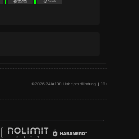
©2026 RAJA138. Hak cipta dilindungi | 18+