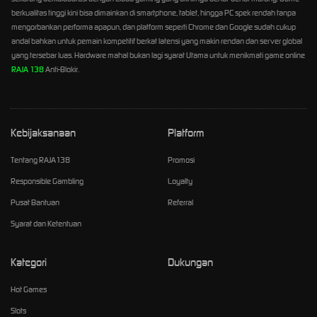
berkualitas tinggi kini bisa dimainkan di smartphone, tablet, hingga PC spek rendah tanpa
mengorbankan performa apapun, dan platform seperti Chrome dan Google sudah cukup
andal bahkan untuk pemain kompetitif berkat latensi yang makin rendan dan server global
yang tersebar luas. Hardware mahal bukan lagi syarat Utama untuk menikmati game online
RAJA 138
Anti-Blokir.
Kebijaksanaan
Platform
Tentang RAJA138
Promosi
Responsible Gambling
Loyalty
Pusat Bantuan
Referral
Syarat dan Ketentuan
Kategori
Dukungan
Hot Games
Slots