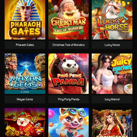
Pharaoh Gates
Christmas Tree of Wonders
Lucky Horse
Mayan Gems
Ping Pong Panda
Juicy Market