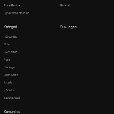
Pusat Bantuan
Referral
Syarat dan Ketentuan
Kategori
Dukungan
Hot Games
Slots
Live Casino
Race
Olahraga
Crash Game
Arcade
E-Sports
Sabung Ayam
Komunitas