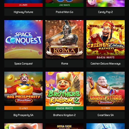
Highway Fortune
Pocket Mon Go
Candy Pop 2
Space Conquest
Roma
Caishen Deluxe Maxways
Big Prosperity SA
Brothers Kingdom 2
Great Stars SA