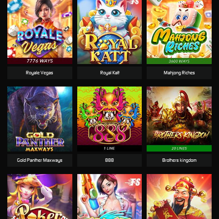
Royale Vegas
Royal Katt
Mahjong Riches
Gold Panther Maxways
888
Brothers kingdom