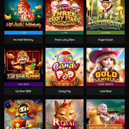
Ho Yeah Monkey
Three Lucky Stars
Hugon Quest
Cai Shen 888
Candy Pop
Gold West