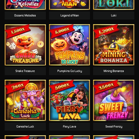
Oceanic Melodies
Legend of Nian
Loki
Snake Treasure
Pumpkins Go Lucky
Mining Bonanza
Ganesha Luck
Fiery Lava
Sweet Frenzy