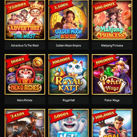
Adventure To The West
Golden Moon Empire
Mahjong Princess
Neko Riches
Royal Katt
Poker Ways