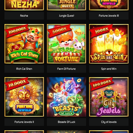
Nezha
Jungle Quest
Fortune Jewels III
Rich Cai Shen
Farm Of Fortune
Spin and Win
Fortune Jewels II
Beasts Of Luck
City of Jewels