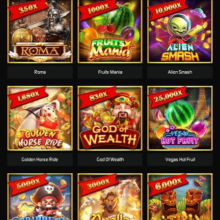
Roma
Fruits Mania
Alien Smash
Golden Horse Ride
God Of Wealth
Vegas Hot Fruit