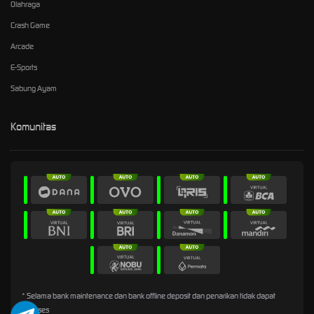
Olahraga
Crash Game
Arcade
E-Sports
Sabung Ayam
Komunitas
* Selama bank maintenance dan bank offline deposit dan penarikan tidak dapat
diproses