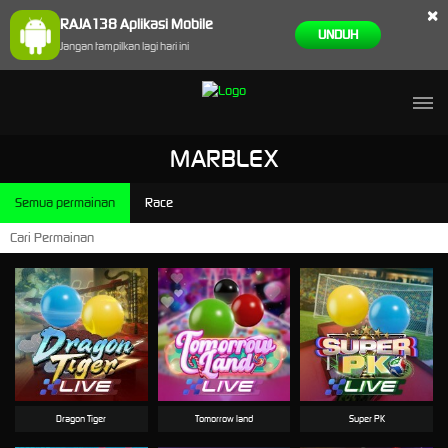
×
RAJA138 Aplikasi Mobile
UNDUH
Jangan tampilkan lagi hari ini
MARBLEX
Semua permainan
Race
Dragon Tiger
Tomorrow land
Super PK