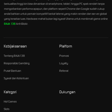
berkualitas tinggi kini bisa dimainkan di smartphone, tablet, hingga PC spek rendah tanpa
mengorbankan performa apapun, dan platform seperti Chrome dan Google sudah cukup
andal bahkan untuk pemain kompetitif berkat latensi yang makin rendan dan server global
yang tersebar luas. Hardware mahal bukan lagi syarat Utama untuk menikmati game online
RAJA 138
Anti-Blokir.
Kebijaksanaan
Platform
Tentang RAJA138
Promosi
Responsible Gambling
Loyalty
Pusat Bantuan
Referral
Syarat dan Ketentuan
Kategori
Dukungan
Hot Games
Slots