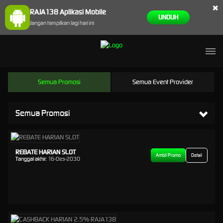
×
RAJA138 Aplikasi Mobile
UNDUH
Jangan tampilkan lagi hari ini
Semua Promosi
Semua Event Provider
Semua Promosi
REBATE HARIAN SLOT
Ambil Promo
Detail
Tanggal akhir:
16-Des-2030