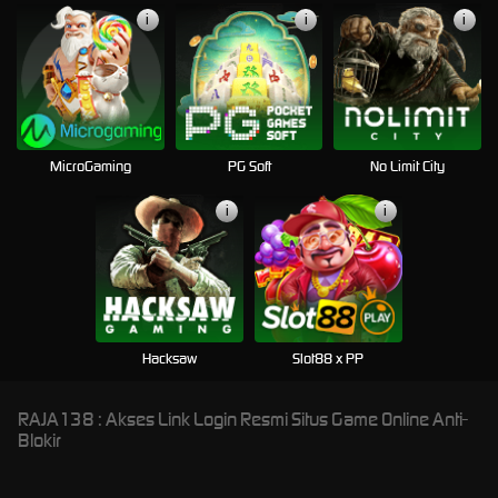
i
i
i
MicroGaming
PG Soft
No Limit City
i
i
Hacksaw
Slot88 x PP
RAJA138 : Akses Link Login Resmi Situs Game Online Anti-
Blokir