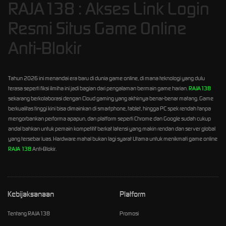
RAJA138 : Akses Link Login
Resmi Situs Game Online
Anti-Blokir
Tahun 2026 ini menandai era baru di dunia game online, di mana teknologi yang dulu
terasa seperti fiksi ilmiha ini jadi bagian dari pengalaman bermain game harian.
RAJA138
sekarang berkolaborasi dengan Cloud gaming yang akhirnya benar-benar matang. Game
berkualitas tinggi kini bisa dimainkan di smartphone, tablet, hingga PC spek rendah tanpa
mengorbankan performa apapun, dan platform seperti Chrome dan Google sudah cukup
andal bahkan untuk pemain kompetitif berkat latensi yang makin rendan dan server global
yang tersebar luas. Hardware mahal bukan lagi syarat Utama untuk menikmati game online
RAJA 138
Anti-Blokir.
Kebijaksanaan
Platform
Tentang RAJA138
Promosi