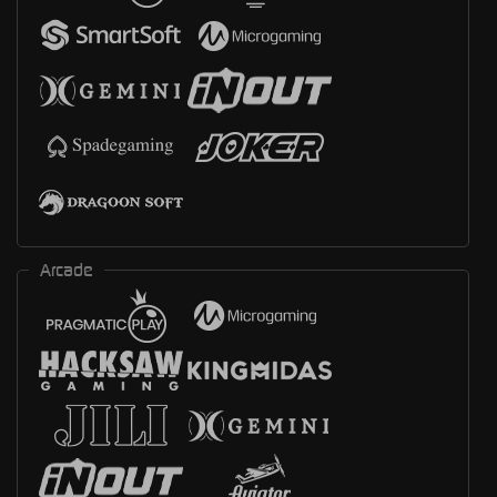
Arcade