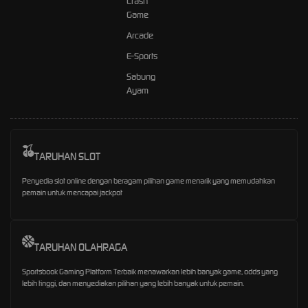
Crash
Game
Arcade
E-Sports
Sabung
Ayam
TARUHAN SLOT
Penyedia slot online dengan beragam pilihan game menarik yang memudahkan
pemain untuk mencapai jackpot
TARUHAN OLAHRAGA
Sportsbook Gaming Platform Terbaik menawarkan lebih banyak game, odds yang
lebih tinggi, dan menyediakan pilihan yang lebih banyak untuk pemain.