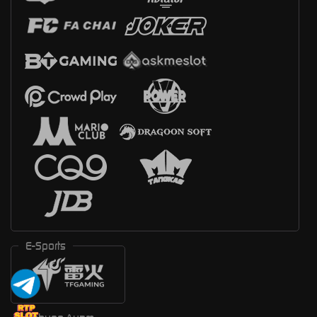
E-Sports