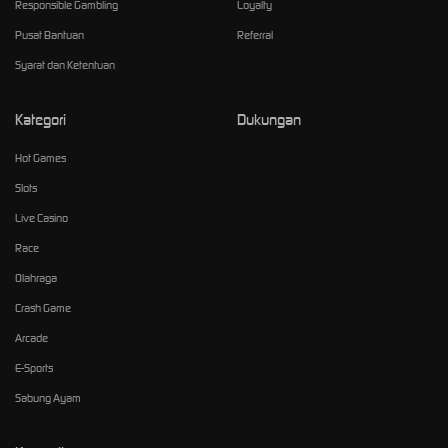
Responsible Gambling
Loyalty
Pusat Bantuan
Referral
Syarat dan Ketentuan
Kategori
Dukungan
Hot Games
Slots
Live Casino
Race
Olahraga
Crash Game
Arcade
E-Sports
Sabung Ayam