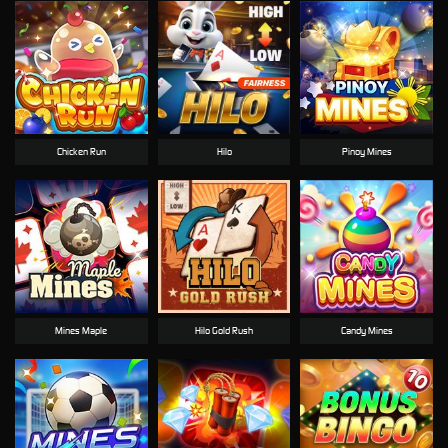
Chicken Run
Hilo
Pinoy Mines
Mines Maple
Hilo Gold Rush
Candy Mines