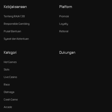
Kebijaksanaan
Platform
Tentang RAJA138
Promosi
Responsible Gambling
Loyalty
Pusat Bantuan
Referral
Syarat dan Ketentuan
Kategori
Dukungan
Hot Games
Slots
Live Casino
Race
Olahraga
Crash Game
Arcade