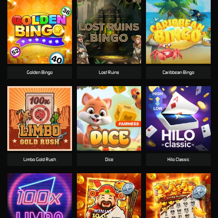
Golden Bingo
Lost Ruins
Caribbean Bingo
Limbo Gold Rush
Dice
Hilo Classic