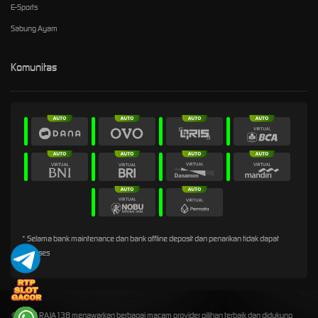
E-Sports
Sabung Ayam
Komunitas
* Selama bank maintenance dan bank offline deposit dan penarikan tidak dapat
diproses
©2026 RAJA138 menawarkan berbagai macam provider pilihan terbaik dan didukung