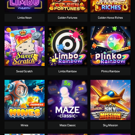
Limbo Neon
Golden Fortunes
Golden Horse Riches
Sweet Scratch
Limbo Rainbow
Plinko Rainbow
Mines
Maze Classic
Sky Mission