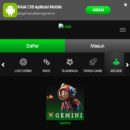
×
RAJA138 Aplikasi Mobile
UNDUH
Jangan tampilkan lagi hari ini
Daftar
Masuk
OTS
LIVE CASINO
RACE
OLAHRAGA
CRASH GAME
ARCADE
Gemini