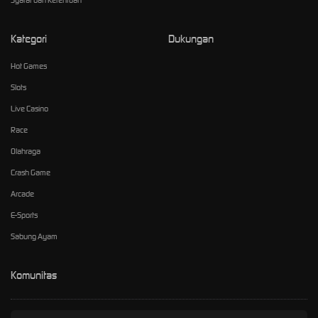
Kategori
Dukungan
Hot Games
Slots
Live Casino
Race
Olahraga
Crash Game
Arcade
E-Sports
Sabung Ayam
Komunitas