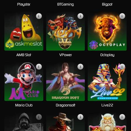
Playstar
BTGaming
Bigpot
i
i
i
AMB Slot
VPower
Octoplay
i
i
i
Mario Club
Dragoonsoft
Live22
i
i
i