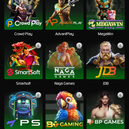
Crowd Play
AdvantPlay
MegaWin
i
i
i
Smartsoft
Naga Games
JDB
i
i
i