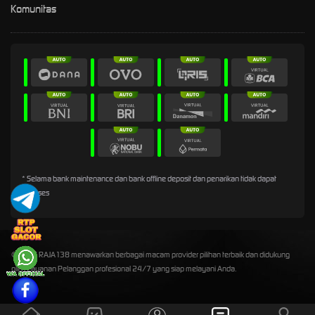
Komunitas
* Selama bank maintenance dan bank offline deposit dan penarikan tidak dapat
diproses
©2026 RAJA138 menawarkan berbagai macam provider pilihan terbaik dan didukung
oleh Layanan Pelanggan profesional 24/7 yang siap melayani Anda.