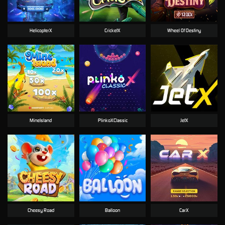
HelicopterX
CricketX
Wheel Of Destiny
MineIsland
PlinkoXClassic
JetX
Cheesy Road
Balloon
CarX