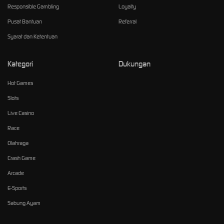
Responsible Gambling
Loyalty
Pusat Bantuan
Referral
Syarat dan Ketentuan
Kategori
Dukungan
Hot Games
Slots
Live Casino
Race
Olahraga
Crash Game
Arcade
E-Sports
Sabung Ayam