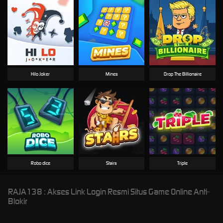
Hilo Joker
Mines
Drop The Billionaire
Robo dice
Stairs
Triple
RAJA138 : Akses Link Login Resmi Situs Game Online Anti-
Blokir