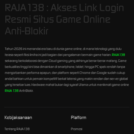
RAJA138 : Akses Link Login
Resmi Situs Game Online
Anti-Blokir
Tahun 2026 ini menandai era baru di dunia game online, di mana teknologi yang dulu
terasa seperti fiksi ilmiha ini jadi bagian dari pengalaman bermain game harian.
RAJA138
sekarang berkolaborasi dengan Cloud gaming yang akhirnya benar-benar matang. Game
berkualitas tinggi kini bisa dimainkan di smartphone, tablet, hingga PC spek rendah tanpa
mengorbankan performa apapun, dan platform seperti Chrome dan Google sudah cukup
andal bahkan untuk pemain kompetitif berkat latensi yang makin rendan dan server global
yang tersebar luas. Hardware mahal bukan lagi syarat Utama untuk menikmati game online
RAJA 138
Anti-Blokir.
Kebijaksanaan
Platform
Tentang RAJA138
Promosi