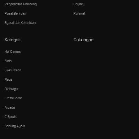
Responsible Gambling
Loyalty
Pusat Bantuan
Referral
Syarat dan Ketentuan
Kategori
Dukungan
Hot Games
Slots
Live Casino
Race
Olahraga
Crash Game
Arcade
E-Sports
Sabung Ayam