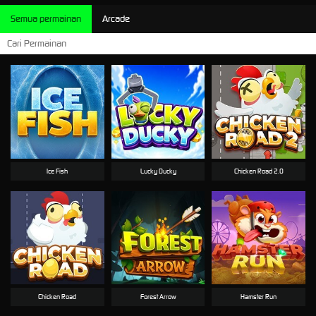
Semua permainan
Arcade
Ice Fish
Lucky Ducky
Chicken Road 2.0
Chicken Road
Forest Arrow
Hamster Run